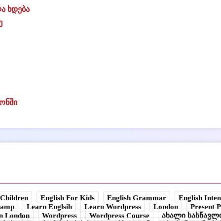
ლა ხდება
ე
ონში
 Children
English For Kids
English Grammar
English Inte
 Camp
Learn Englsih
Learn Wordpress
London
Present P
 in London
Wordpress
Wordpress Course
ახალი სასწავლ